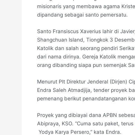
misionaris yang membawa agama Kristen 
dipandang sebagai santo pemersatu.
Santo Fransiscus Xaverius lahir di Javie
Shangchuan Island, Tiongkok 3 Desember
Katolik dan salah seorang pendiri Serik
dari nama dirinya. Gereja Katolik meng
orang dibanding siapa pun semenjak Sa
Menurut Plt Direktur Jenderal (Dirjen)
Endra Saleh Atmadjija, tender proyek ba
pemenang berikut penandatanganan kon
Proyek yang dibiayai dana APBN sebesar
Abipraya, KSO. “Cuma satu paket, teru
Yodya Karya Persero,” kata Endra.