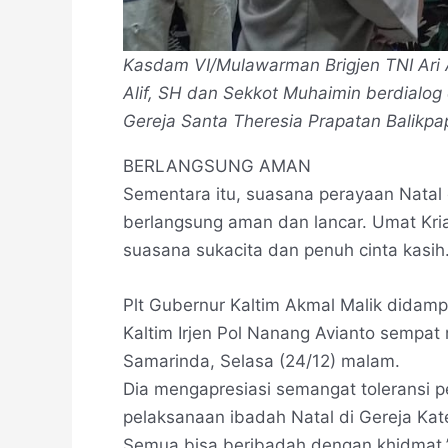
Kasdam VI/Mulawarman Brigjen TNI Ari A
Alif, SH dan Sekkot Muhaimin berdialog
Gereja Santa Theresia Prapatan Balikpa
BERLANGSUNG AMAN
Sementara itu, suasana perayaan Natal 
berlangsung aman dan lancar. Umat Kria
suasana sukacita dan penuh cinta kasih
Plt Gubernur Kaltim Akmal Malik didamp
Kaltim Irjen Pol Nanang Avianto sempat 
Samarinda, Selasa (24/12) malam.
Dia mengapresiasi semangat toleransi p
pelaksanaan ibadah Natal di Gereja Kat
Semua bisa beribadah dengan khidmat,”