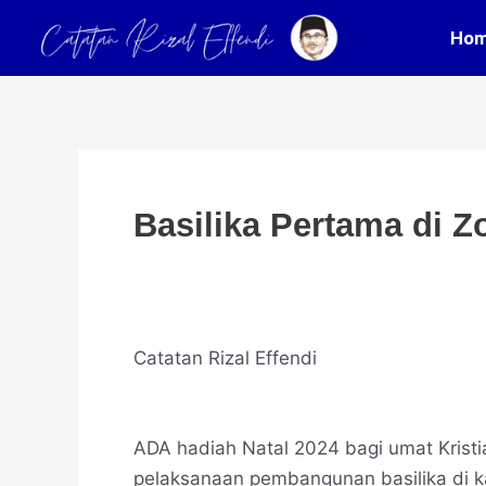
Skip
Post
Ho
to
navigation
content
Basilika Pertama di Z
Catatan Rizal Effendi
ADA hadiah Natal 2024 bagi umat Kristi
pelaksanaan pembangunan basilika di k