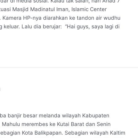
ar di media sosial. Kalau tak salah, hari Ahad 7
uasi Masjid Madinatul Iman, Islamic Center
. Kamera HP-nya diarahkan ke tandon air wudhu
eluar. Lalu dia berujar: “Hai guys, saya lagi di
n
iba banjir besar melanda wilayah Kabupaten
i Mahulu merembes ke Kutai Barat dan Senin
ebagian Kota Balikpapan. Sebagian wilayah Kaltim