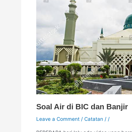
BIC
dan
Banjir
Soal Air di BIC dan Banjir
Leave a Comment
/
Catatan
/
/