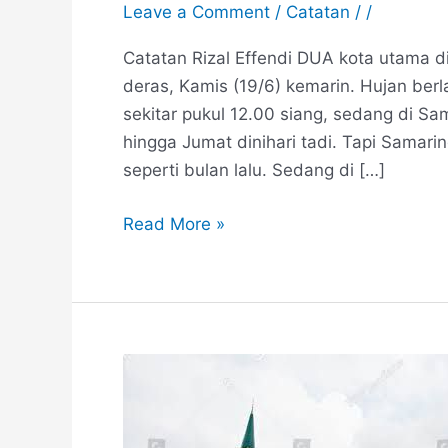
Leave a Comment
/
Catatan
/
/
Catatan Rizal Effendi DUA kota utama d
deras, Kamis (19/6) kemarin. Hujan berl
sekitar pukul 12.00 siang, sedang di 
hingga Jumat dinihari tadi. Tapi Samarind
seperti bulan lalu. Sedang di […]
Read More »
Soal
Air
di