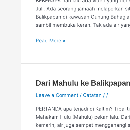
BEBERAPA hari lalu ada video yang bered
Juli. Ada seorang jamaah melaporkan sit
Balikpapan di kawasan Gunung Bahagia
sambil membuka keran. Tak ada air yang k
Read More »
Dari Mahulu ke Balikpapa
Dari
Mahulu
Leave a Comment
/
Catatan
/
/
ke
Balikpapan
PERTANDA apa terjadi di Kaltim? Tiba-t
Mahakam Hulu (Mahulu) pekan lalu. Dar
kemarin, air juga sempat menggenangi s