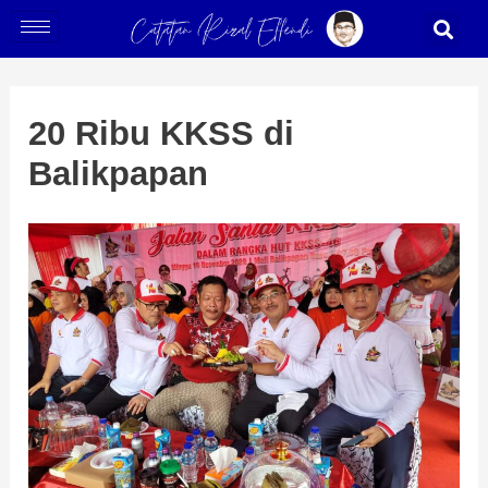
Skip
Post
S
to
navigation
content
20 Ribu KKSS di
Balikpapan