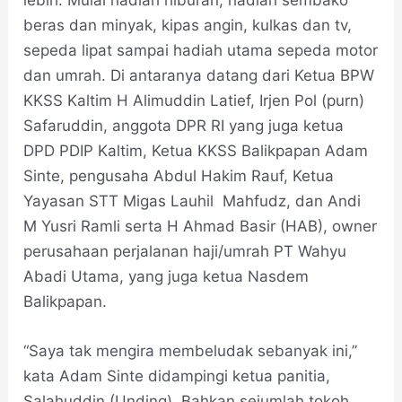
lebih. Mulai hadiah hiburan, hadiah sembako
beras dan minyak, kipas angin, kulkas dan tv,
sepeda lipat sampai hadiah utama sepeda motor
dan umrah. Di antaranya datang dari Ketua BPW
KKSS Kaltim H Alimuddin Latief, Irjen Pol (purn)
Safaruddin, anggota DPR RI yang juga ketua
DPD PDIP Kaltim, Ketua KKSS Balikpapan Adam
Sinte, pengusaha Abdul Hakim Rauf, Ketua
Yayasan STT Migas Lauhil Mahfudz, dan Andi
M Yusri Ramli serta H Ahmad Basir (HAB), owner
perusahaan perjalanan haji/umrah PT Wahyu
Abadi Utama, yang juga ketua Nasdem
Balikpapan.
“Saya tak mengira membeludak sebanyak ini,”
kata Adam Sinte didampingi ketua panitia,
Salahuddin (Unding). Bahkan sejumlah tokoh