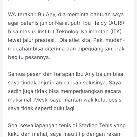
WA terakhir Bu Any, dia meminta bantuan saya
agar petenis junior Naila, putri Ibu Heldy (AURI)
bisa masuk Institut Teknologi Kalimantan (ITK)
lewat jalur prestasi. “Dia atlet kita, Pak, mudah-
mudahan bisa diterima dan diperjuangkan, Pak,”
begitu pesannya.
Semua pesan dan harapan Ibu Any belum bisa
saya tindaklanjuti dan carikan solusinya. Saya
sedih juga tidak bisa memperjuangkan secara
maksimal. Meski saya mantan wali kota, posisi
saya tidak seperti dulu lagi.
Soal sewa lapangan tenis di Stadion Tenis yang
kaku dan mahal, saya mau titip dengan rekan-