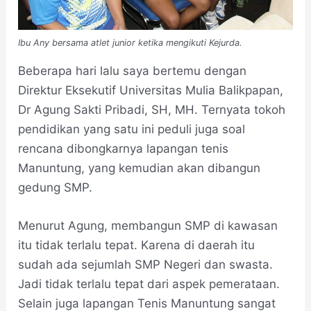
Ibu Any bersama atlet junior ketika mengikuti Kejurda.
Beberapa hari lalu saya bertemu dengan
Direktur Eksekutif Universitas Mulia Balikpapan,
Dr Agung Sakti Pribadi, SH, MH. Ternyata tokoh
pendidikan yang satu ini peduli juga soal
rencana dibongkarnya lapangan tenis
Manuntung, yang kemudian akan dibangun
gedung SMP.
Menurut Agung, membangun SMP di kawasan
itu tidak terlalu tepat. Karena di daerah itu
sudah ada sejumlah SMP Negeri dan swasta.
Jadi tidak terlalu tepat dari aspek pemerataan.
Selain juga lapangan Tenis Manuntung sangat