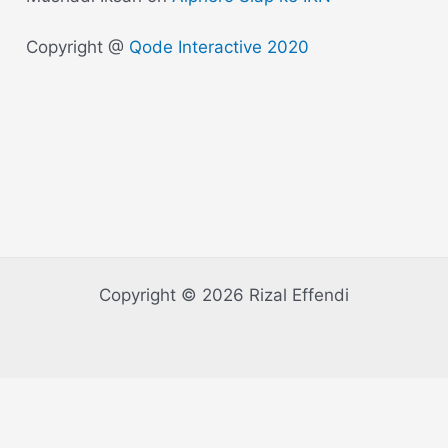
Copyright @
Qode Interactive 2020
Copyright © 2026 Rizal Effendi