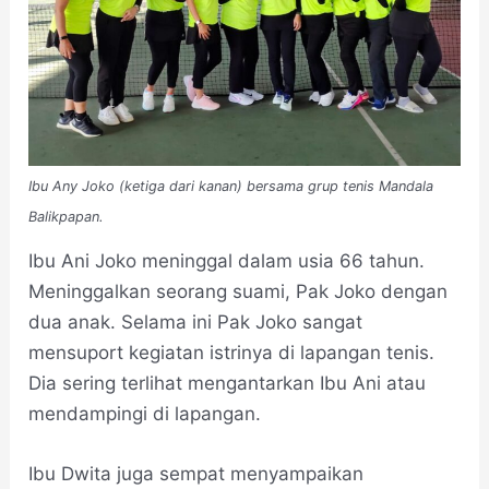
Ibu Any Joko (ketiga dari kanan) bersama grup tenis Mandala
Balikpapan.
Ibu Ani Joko meninggal dalam usia 66 tahun.
Meninggalkan seorang suami, Pak Joko dengan
dua anak. Selama ini Pak Joko sangat
mensuport kegiatan istrinya di lapangan tenis.
Dia sering terlihat mengantarkan Ibu Ani atau
mendampingi di lapangan.
Ibu Dwita juga sempat menyampaikan