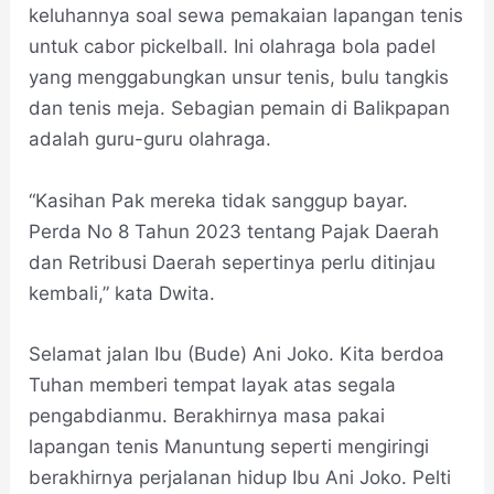
keluhannya soal sewa pemakaian lapangan tenis
untuk cabor pickelball. Ini olahraga bola padel
yang menggabungkan unsur tenis, bulu tangkis
dan tenis meja. Sebagian pemain di Balikpapan
adalah guru-guru olahraga.
“Kasihan Pak mereka tidak sanggup bayar.
Perda No 8 Tahun 2023 tentang Pajak Daerah
dan Retribusi Daerah sepertinya perlu ditinjau
kembali,” kata Dwita.
Selamat jalan Ibu (Bude) Ani Joko. Kita berdoa
Tuhan memberi tempat layak atas segala
pengabdianmu. Berakhirnya masa pakai
lapangan tenis Manuntung seperti mengiringi
berakhirnya perjalanan hidup Ibu Ani Joko. Pelti