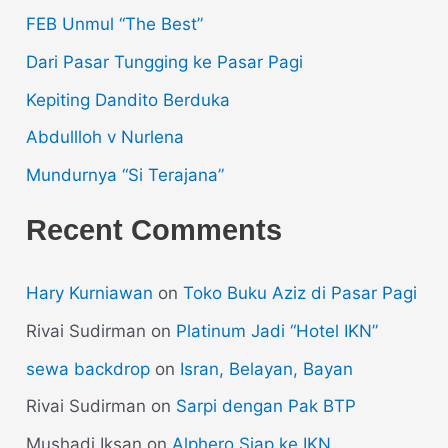
FEB Unmul “The Best”
Dari Pasar Tungging ke Pasar Pagi
Kepiting Dandito Berduka
Abdullloh v Nurlena
Mundurnya “Si Terajana”
Recent Comments
Hary Kurniawan
on
Toko Buku Aziz di Pasar Pagi
Rivai Sudirman
on
Platinum Jadi “Hotel IKN”
sewa backdrop
on
Isran, Belayan, Bayan
Rivai Sudirman
on
Sarpi dengan Pak BTP
Mushadi Iksan
on
Alphero Siap ke IKN