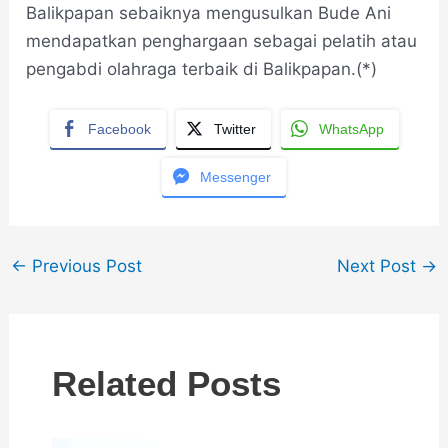
Balikpapan sebaiknya mengusulkan Bude Ani
mendapatkan penghargaan sebagai pelatih atau
pengabdi olahraga terbaik di Balikpapan.(*)
Facebook
Twitter
WhatsApp
Messenger
←
Previous Post
Next Post
→
Related Posts