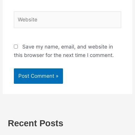
Website
Save my name, email, and website in
this browser for the next time I comment.
Recent Posts