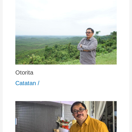
Otorita
Catatan
/