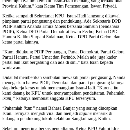
memimpin Kaltim kembali. Isran-Hadi memang yang terbaik buat
Provinsi Kaltim,” kata Ketua Tim Pemenangan, Iswan Priyadi.
Ketika sampai di Sekretariat KPU, Isran-Hadi langsung dikawal
pimpinan partai pengusung dan pendukung. Ada Sekretaris DPD
PDIP Kaltim Ananda Emira Moeis bersama Samsun (bendahara
PDIP), Ketua DPD Partai Demokrat Irwan Fecho, Ketua DPD
Hanura Kaltim Surpani Sulaiman, Ketua DPD Partai Gelora dan
ketua partai lainnya.
“Kami didukung PDIP Perjuangan, Partai Demokrat, Partai Gelora,
Partai Hanura, Partai Umat dan Perindo. Malah ada juga kader
partai lain ikut bergabung dan ada di sini,” kata Isran kepada
wartawan.
Didaulat memberikan sambutan mewakili partai pengusung, Nanda
menegaskan bahwa PDIP, Demokrat dan partai pengusung lainnya
siap bekerja keras untuk memenangkan Isran-Hadi. “Karena itu
kami datang ke KPU untuk menyampaikan pendaftaran. Pahamlah
ikam,”
katanya membuat anggota KPU tersenyum.
“Pahamlah
ikam”
narasi Bahasa Banjar yang sering diucapkan
Isran. Ternyata menjadi viral dan menjadi
tagline
menarik di
kalangan pendukung tokoh kelahiran Sangkulirang, Kutim.
Sebelum menerima berkas pendaftaran, Ketua KPU Fahmi Idris