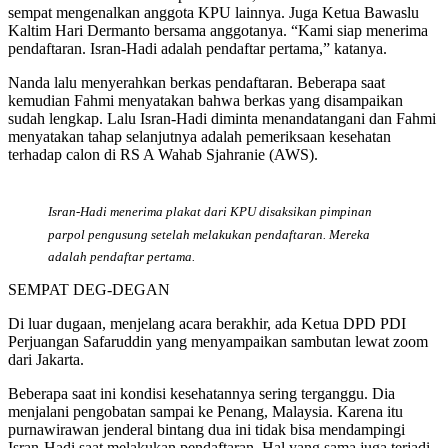
sempat mengenalkan anggota KPU lainnya. Juga Ketua Bawaslu
Kaltim Hari Dermanto bersama anggotanya. “Kami siap menerima
pendaftaran. Isran-Hadi adalah pendaftar pertama,” katanya.
Nanda lalu menyerahkan berkas pendaftaran. Beberapa saat
kemudian Fahmi menyatakan bahwa berkas yang disampaikan
sudah lengkap. Lalu Isran-Hadi diminta menandatangani dan Fahmi
menyatakan tahap selanjutnya adalah pemeriksaan kesehatan
terhadap calon di RS A Wahab Sjahranie (AWS).
Isran-Hadi menerima plakat dari KPU disaksikan pimpinan
parpol pengusung setelah melakukan pendaftaran. Mereka
adalah pendaftar pertama.
SEMPAT DEG-DEGAN
Di luar dugaan, menjelang acara berakhir, ada Ketua DPD PDI
Perjuangan Safaruddin yang menyampaikan sambutan lewat zoom
dari Jakarta.
Beberapa saat ini kondisi kesehatannya sering terganggu. Dia
menjalani pengobatan sampai ke Penang, Malaysia. Karena itu
purnawirawan jenderal bintang dua ini tidak bisa mendampingi
Isran-Hadi saat melakukan pendaftaran. Hal yang sama juga terjadi