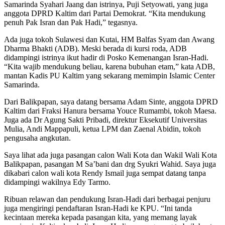
Samarinda Syahari Jaang dan istrinya, Puji Setyowati, yang juga
anggota DPRD Kaltim dari Partai Demokrat. “Kita mendukung
penuh Pak Isran dan Pak Hadi,” tegasnya.
Ada juga tokoh Sulawesi dan Kutai, HM Balfas Syam dan Awang
Dharma Bhakti (ADB). Meski berada di kursi roda, ADB
didampingi istrinya ikut hadir di Posko Kemenangan Isran-Hadi.
“Kita wajib mendukung beliau, karena bubuhan etam,” kata ADB,
mantan Kadis PU Kaltim yang sekarang memimpin Islamic Center
Samarinda.
Dari Balikpapan, saya datang bersama Adam Sinte, anggota DPRD
Kaltim dari Fraksi Hanura bersama Youce Rumambi, tokoh Maesa.
Juga ada Dr Agung Sakti Pribadi, direktur Eksekutif Universitas
Mulia, Andi Mappapuli, ketua LPM dan Zaenal Abidin, tokoh
pengusaha angkutan.
Saya lihat ada juga pasangan calon Wali Kota dan Wakil Wali Kota
Balikpapan, pasangan M Sa’bani dan drg Syukri Wahid. Saya juga
dikabari calon wali kota Rendy Ismail juga sempat datang tanpa
didampingi wakilnya Edy Tarmo.
Ribuan relawan dan pendukung Isran-Hadi dari berbagai penjuru
juga mengiringi pendaftaran Isran-Hadi ke KPU. “Ini tanda
kecintaan mereka kepada pasangan kita, yang memang layak