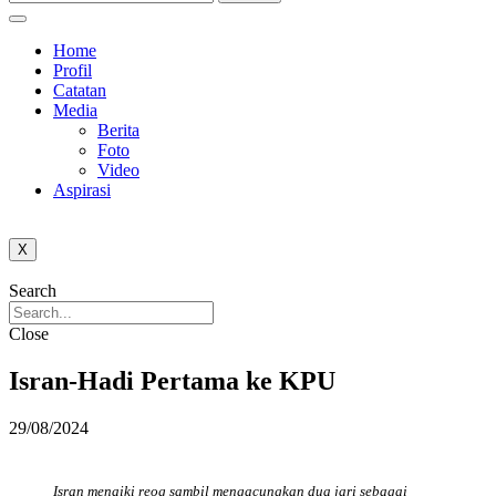
Home
Profil
Catatan
Media
Berita
Foto
Video
Aspirasi
X
Search
Close
Isran-Hadi Pertama ke KPU
29/08/2024
Isran menaiki reog sambil mengacungkan dua jari sebagai