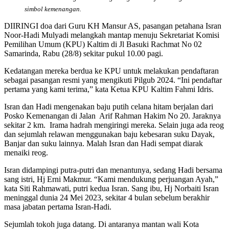
simbol kemenangan.
DIIRINGI doa dari Guru KH Mansur AS, pasangan petahana Isran
Noor-Hadi Mulyadi melangkah mantap menuju Sekretariat Komisi
Pemilihan Umum (KPU) Kaltim di Jl Basuki Rachmat No 02
Samarinda, Rabu (28/8) sekitar pukul 10.00 pagi.
Kedatangan mereka berdua ke KPU untuk melakukan pendaftaran
sebagai pasangan resmi yang mengikuti Pilgub 2024. “Ini pendaftar
pertama yang kami terima,” kata Ketua KPU Kaltim Fahmi Idris.
Isran dan Hadi mengenakan baju putih celana hitam berjalan dari
Posko Kemenangan di Jalan Arif Rahman Hakim No 20. Jaraknya
sekitar 2 km. Irama hadrah mengiringi mereka. Selain juga ada reog
dan sejumlah relawan menggunakan baju kebesaran suku Dayak,
Banjar dan suku lainnya. Malah Isran dan Hadi sempat diarak
menaiki reog.
Isran didampingi putra-putri dan menantunya, sedang Hadi bersama
sang istri, Hj Erni Makmur. “Kami mendukung perjuangan Ayah,”
kata Siti Rahmawati, putri kedua Isran. Sang ibu, Hj Norbaiti Isran
meninggal dunia 24 Mei 2023, sekitar 4 bulan sebelum berakhir
masa jabatan pertama Isran-Hadi.
Sejumlah tokoh juga datang. Di antaranya mantan wali Kota