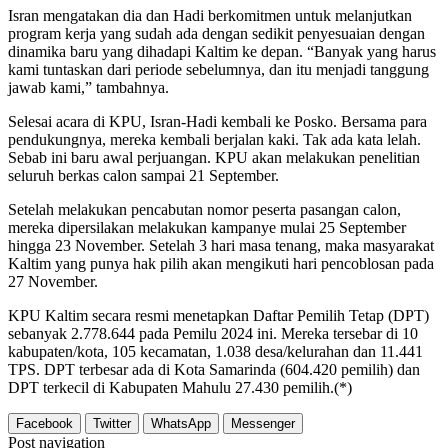
Isran mengatakan dia dan Hadi berkomitmen untuk melanjutkan
program kerja yang sudah ada dengan sedikit penyesuaian dengan
dinamika baru yang dihadapi Kaltim ke depan. “Banyak yang harus
kami tuntaskan dari periode sebelumnya, dan itu menjadi tanggung
jawab kami,” tambahnya.
Selesai acara di KPU, Isran-Hadi kembali ke Posko. Bersama para
pendukungnya, mereka kembali berjalan kaki. Tak ada kata lelah.
Sebab ini baru awal perjuangan. KPU akan melakukan penelitian
seluruh berkas calon sampai 21 September.
Setelah melakukan pencabutan nomor peserta pasangan calon,
mereka dipersilakan melakukan kampanye mulai 25 September
hingga 23 November. Setelah 3 hari masa tenang, maka masyarakat
Kaltim yang punya hak pilih akan mengikuti hari pencoblosan pada
27 November.
KPU Kaltim secara resmi menetapkan Daftar Pemilih Tetap (DPT)
sebanyak 2.778.644 pada Pemilu 2024 ini. Mereka tersebar di 10
kabupaten/kota, 105 kecamatan, 1.038 desa/kelurahan dan 11.441
TPS. DPT terbesar ada di Kota Samarinda (604.420 pemilih) dan
DPT terkecil di Kabupaten Mahulu 27.430 pemilih.(*)
Facebook
Twitter
WhatsApp
Messenger
Post navigation