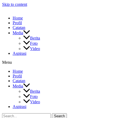
Skip to content
Home
Profil
Catatan
Media
Berita
Foto
Video
Aspirasi
Menu
Home
Profil
Catatan
Media
Berita
Foto
Video
Aspirasi
Search