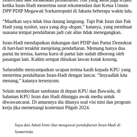
ketika Isran-Hadi menerima surat rekomendasi dari Ketua Umum
DPP PDIP Megawati Soekarnoputri di Jakarta beberapa waktu lalu.
“Maafkan saya tidak bisa datang langsung. Tapi Pak Isran dan Pak
Hadi yang
nyalon
, saya yang
deg
–
degan
,” katanya, yang membuat
suasana tempat pendaftaran jadi cair alias tidak menegangkan.
Isran-Hadi mendapatkan dukungan dari PDIP dan Partai Demokrat
di hari-hari terakhir menjelang pendaftaran. Memang hanya dua
partai itu tersisa, karena kursi di partai lain sudah diborong oleh
pasangan lain. Kaltim sempat diisukan lawan kotak kosong.
Safaruddin menyampaikan ucapan terima kasih kepada KPU yang
menerima pendaftaran Isran-Hadi dengan lancar. “Insyaallah kita
menang,” katanya tersenyum.
Selain memberikan sambutan di depan KPU dan Bawaslu, di
halaman KPU Isran dan Hadi ditunggu awak media untuk
diwawancarai. Di antaranya dia ditanya soal visi misi dan program
kerja jika memenangi kontestasi Pilgub 2024.
Saya dan Adam Sinte ikut mengawal pendaftaran Isran-Hadi di
Samarinda.