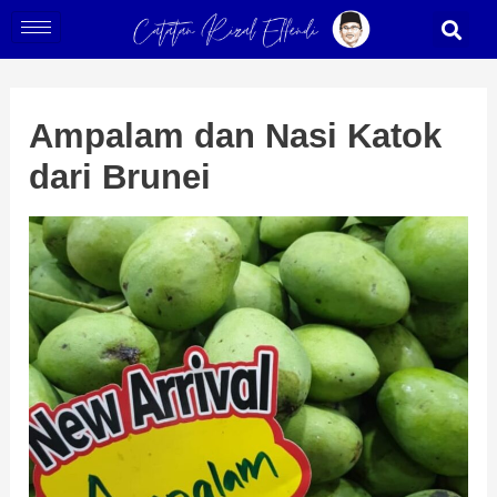
Skip
Post
S
to
navigation
content
Ampalam dan Nasi Katok
dari Brunei