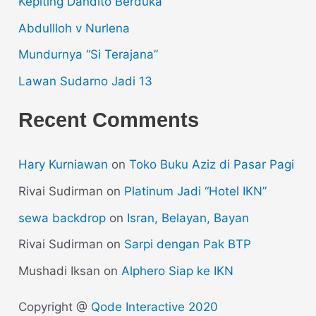
Kepiting Dandito Berduka
Abdullloh v Nurlena
Mundurnya “Si Terajana”
Lawan Sudarno Jadi 13
Recent Comments
Hary Kurniawan
on
Toko Buku Aziz di Pasar Pagi
Rivai Sudirman
on
Platinum Jadi “Hotel IKN”
sewa backdrop
on
Isran, Belayan, Bayan
Rivai Sudirman
on
Sarpi dengan Pak BTP
Mushadi Iksan
on
Alphero Siap ke IKN
Copyright @
Qode Interactive 2020