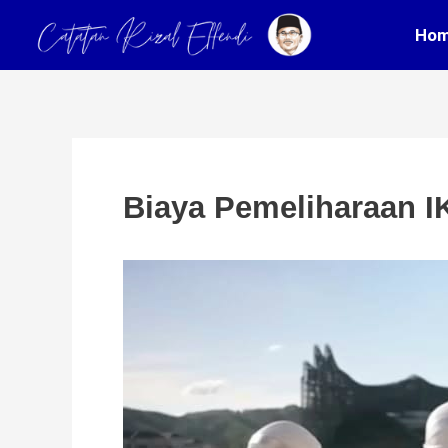
Skip
Post
Ho
to
navigation
content
Biaya Pemeliharaan I