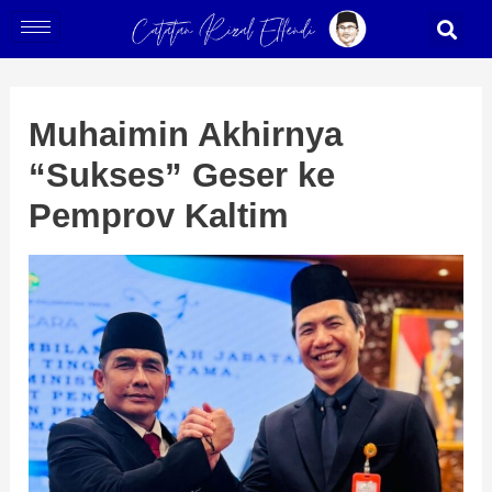
Skip
Post
S
to
navigation
content
Muhaimin Akhirnya
“Sukses” Geser ke
Pemprov Kaltim