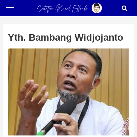
Skip
Post
S
to
navigation
content
Yth. Bambang Widjojanto