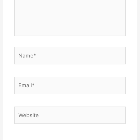
Name*
Email*
Website