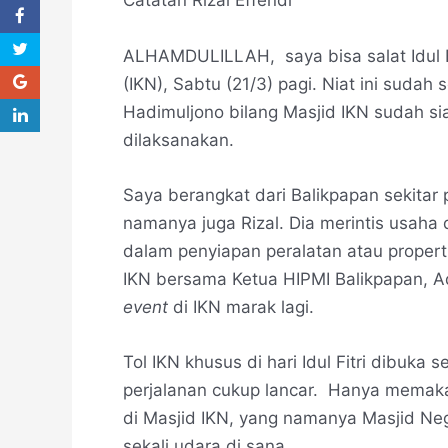
Catatan Rizal Effendi
ALHAMDULILLAH, saya bisa salat Idul Fit
(IKN), Sabtu (21/3) pagi. Niat ini sudah 
Hadimuljono bilang Masjid IKN sudah sia
dilaksanakan.
Saya berangkat dari Balikpapan sekitar 
namanya juga Rizal. Dia merintis usaha
dalam penyiapan peralatan atau properti
IKN bersama Ketua HIPMI Balikpapan, Ad
event
di IKN marak lagi.
Tol IKN khusus di hari Idul Fitri dibuka 
perjalanan cukup lancar. Hanya memak
di Masjid IKN, yang namanya Masjid Neg
sekali udara di sana.