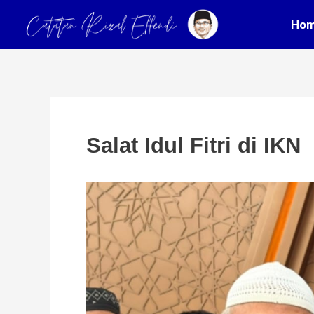
Skip
Post
Ho
to
navigation
content
Salat Idul Fitri di IKN