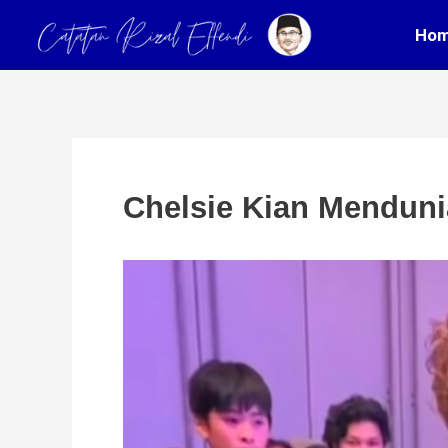
Skip
Post
Ho
to
navigation
content
Chelsie Kian Menduni