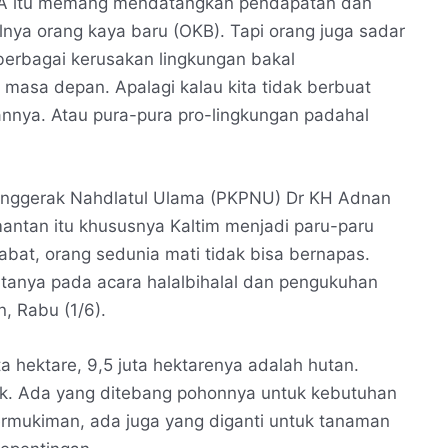
SDA itu memang mendatangkan pendapatan dan
ya orang kaya baru (OKB). Tapi orang juga sadar
berbagai kerusakan lingkungan bakal
masa depan. Apalagi kalau kita tidak berbuat
nnya. Atau pura-pura pro-lingkungan padahal
Penggerak Nahdlatul Ulama (PKPNU) Dr KH Adnan
ntan itu khususnya Kaltim menjadi paru-paru
babat, orang sedunia mati tidak bisa bernapas.
atanya pada acara halalbihalal dan pengukuhan
, Rabu (1/6).
ta hektare, 9,5 juta hektarenya adalah hutan.
ik. Ada yang ditebang pohonnya untuk kebutuhan
ermukiman, ada juga yang diganti untuk tanaman