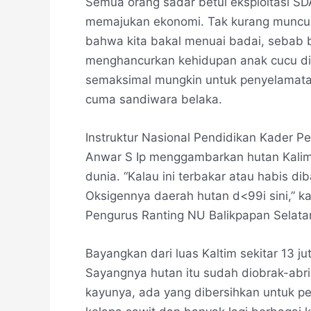
Semua orang sadar betul eksploitasi 
memajukan ekonomi. Tak kurang munculn
bahwa kita bakal menuai badai, sebab 
menghancurkan kehidupan anak cucu di 
semaksimal mungkin untuk penyelamata
cuma sandiwara belaka.
Instruktur Nasional Pendidikan Kader 
Anwar S Ip menggambarkan hutan Kalima
dunia. “Kalau ini terbakar atau habis di
Oksigennya daerah hutan d<99i sini,” k
Pengurus Ranting NU Balikpapan Selatan
Bayangkan dari luas Kaltim sekitar 13 ju
Sayangnya hutan itu sudah diobrak-abr
kayunya, ada yang dibersihkan untuk p