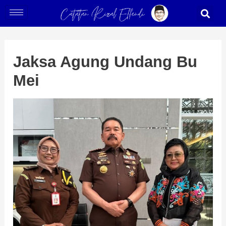
Skip
Post
S
to
navigation
content
Jaksa Agung Undang Bu
Mei