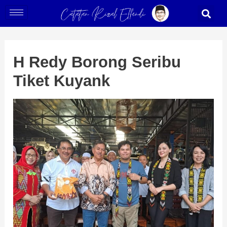
Skip
Post
S
to
navigation
content
H Redy Borong Seribu
Tiket Kuyank