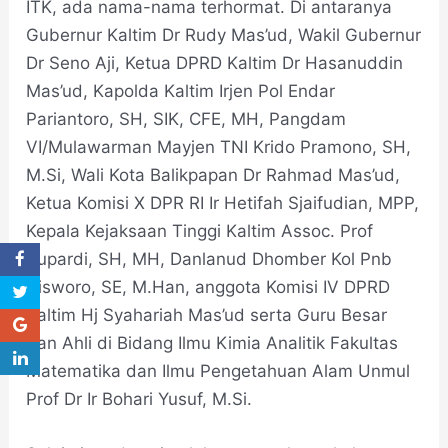
ITK, ada nama-nama terhormat. Di antaranya
Gubernur Kaltim Dr Rudy Mas’ud, Wakil Gubernur
Dr Seno Aji, Ketua DPRD Kaltim Dr Hasanuddin
Mas’ud, Kapolda Kaltim Irjen Pol Endar
Pariantoro, SH, SIK, CFE, MH, Pangdam
VI/Mulawarman Mayjen TNI Krido Pramono, SH,
M.Si, Wali Kota Balikpapan Dr Rahmad Mas’ud,
Ketua Komisi X DPR RI Ir Hetifah Sjaifudian, MPP,
Kepala Kejaksaan Tinggi Kaltim Assoc. Prof
Supardi, SH, MH, Danlanud Dhomber Kol Pnb
Kisworo, SE, M.Han, anggota Komisi IV DPRD
Kaltim Hj Syahariah Mas’ud serta Guru Besar
dan Ahli di Bidang Ilmu Kimia Analitik Fakultas
Matematika dan Ilmu Pengetahuan Alam Unmul
Prof Dr Ir Bohari Yusuf, M.Si.