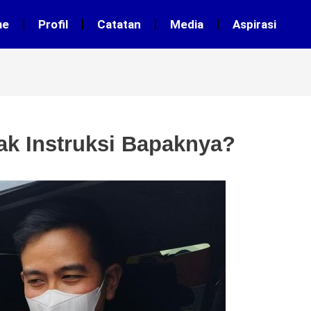
me
Profil
Catatan
Media
Aspirasi
k Instruksi Bapaknya?