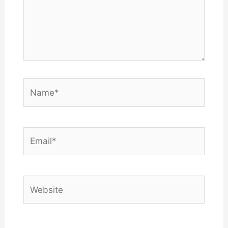
Name*
Email*
Website