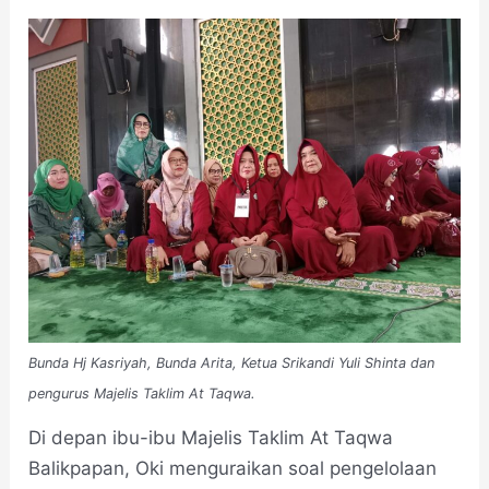
Bunda Hj Kasriyah, Bunda Arita, Ketua Srikandi Yuli Shinta dan
pengurus Majelis Taklim At Taqwa.
Di depan ibu-ibu Majelis Taklim At Taqwa
Balikpapan, Oki menguraikan soal pengelolaan