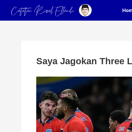
Skip
Post
Ho
to
navigation
content
Saya Jagokan Three 