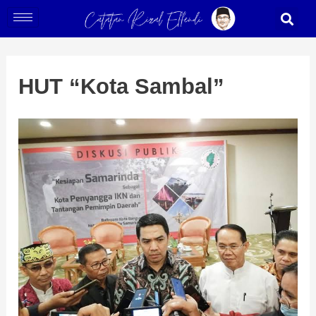
Skip
Post
S
to
navigation
content
HUT “Kota Sambal”