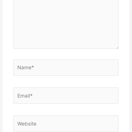
Name*
Email*
Website