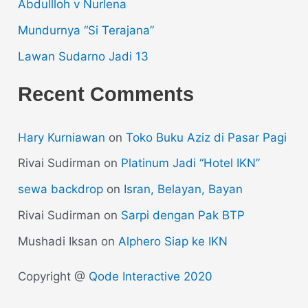
Abdullloh v Nurlena
Mundurnya “Si Terajana”
Lawan Sudarno Jadi 13
Recent Comments
Hary Kurniawan
on
Toko Buku Aziz di Pasar Pagi
Rivai Sudirman
on
Platinum Jadi “Hotel IKN”
sewa backdrop
on
Isran, Belayan, Bayan
Rivai Sudirman
on
Sarpi dengan Pak BTP
Mushadi Iksan
on
Alphero Siap ke IKN
Copyright @
Qode Interactive 2020