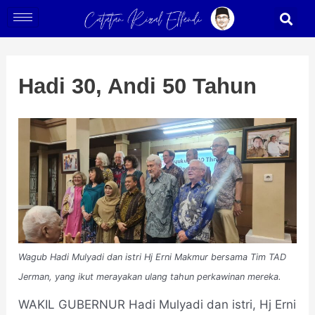
Skip
Post
S
to
navigation
content
Hadi 30, Andi 50 Tahun
Wagub Hadi Mulyadi dan istri Hj Erni Makmur bersama Tim TAD
Jerman, yang ikut merayakan ulang tahun perkawinan mereka.
WAKIL GUBERNUR Hadi Mulyadi dan istri, Hj Erni