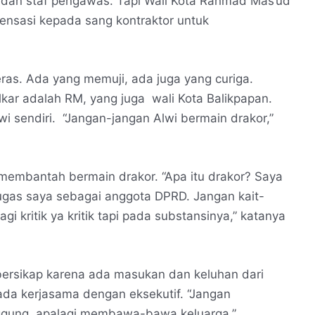
 dan staf pengawas. Tapi Wali Kota Rahmad Mas’ud
ensasi kepada sang kontraktor untuk
eras. Ada yang memuji, ada juga yang curiga.
olkar adalah RM, yang juga wali Kota Balikpapan.
 sendiri. “Jangan-jangan Alwi bermain drakor,”
embantah bermain drakor. “Apa itu drakor? Saya
ugas saya sebagai anggota DPRD. Jangan kait-
gi kritik ya kritik tapi pada substansinya,” katanya
 bersikap karena ada masukan dan keluhan dari
ada kerjasama dengan eksekutif. “Jangan
nggung, apalagi membawa-bawa keluarga,”