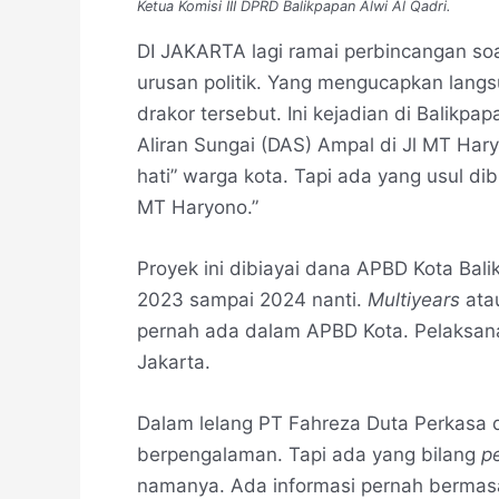
Ketua Komisi III DPRD Balikpapan Alwi Al Qadri.
DI JAKARTA lagi ramai perbincangan soa
urusan politik. Yang mengucapkan lang
drakor tersebut. Ini kejadian di Balikpa
Aliran Sungai (DAS) Ampal di Jl MT Har
hati” warga kota. Tapi ada yang usul di
MT Haryono.”
Proyek ini dibiayai dana APBD Kota Bali
2023 sampai 2024 nanti.
Multiyears
atau
pernah ada dalam APBD Kota. Pelaksana
Jakarta.
Dalam lelang PT Fahreza Duta Perkasa
berpengalaman. Tapi ada yang bilang
p
namanya. Ada informasi pernah bermasa