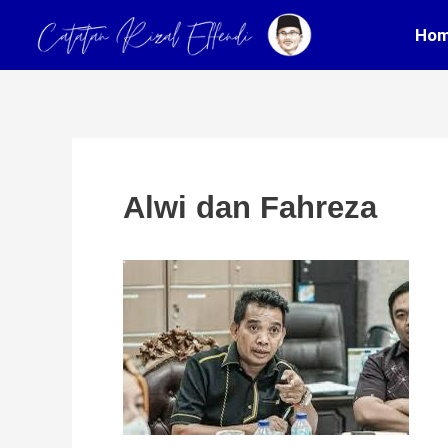
Skip
Post
Ho
to
navigation
content
Alwi dan Fahreza