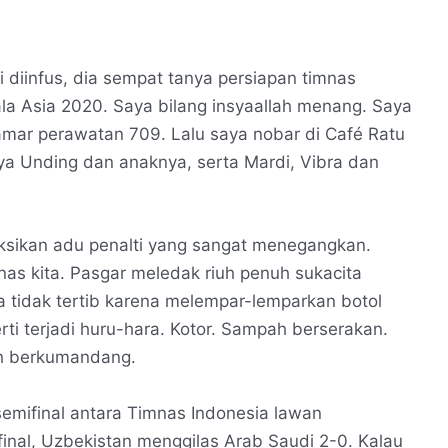
i diinfus, dia sempat tanya persiapan timnas
ala Asia 2020. Saya bilang insyaallah menang. Saya
kamar perawatan 709. Lalu saya nobar di Café Ratu
ya Unding dan anaknya, serta Mardi, Vibra dan
aksikan adu penalti yang sangat menegangkan.
as kita. Pasgar meledak riuh penuh sukacita
 tidak tertib karena melempar-lemparkan botol
ti terjadi huru-hara. Kotor. Sampah berserakan.
uh berkumandang.
emifinal antara Timnas Indonesia lawan
inal, Uzbekistan menggilas Arab Saudi 2-0. Kalau