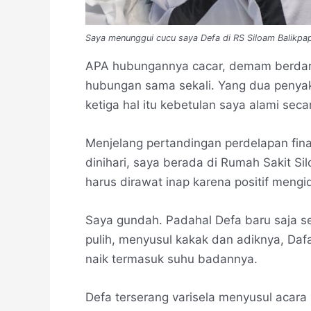
Saya menunggui cucu saya Defa di RS Siloam Balikpa
APA hubungannya cacar, demam berdara
hubungan sama sekali. Yang dua penyakit
ketiga hal itu kebetulan saya alami se
Menjelang pertandingan perdelapan fina
dinihari, saya berada di Rumah Sakit Si
harus dirawat inap karena positif men
Saya gundah. Padahal Defa baru saja se
pulih, menyusul kakak dan adiknya, Dafa
naik termasuk suhu badannya.
Defa terserang varisela menyusul acar