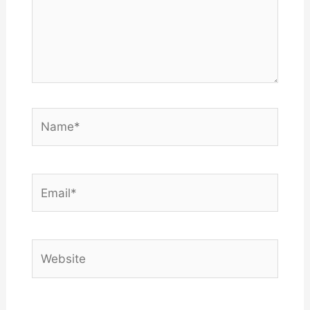
Name*
Email*
Website