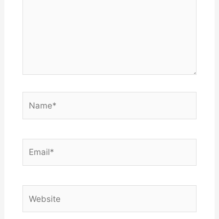
Name*
Email*
Website