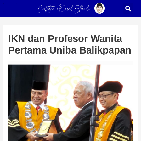
Skip
Post
S
to
navigation
content
IKN dan Profesor Wanita
Pertama Uniba Balikpapan