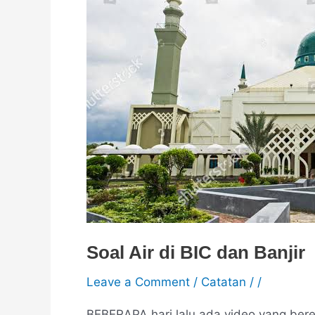
BIC
dan
Banjir
Soal Air di BIC dan Banjir
Leave a Comment
/
Catatan
/
/
BEBERAPA hari lalu ada video yang bered