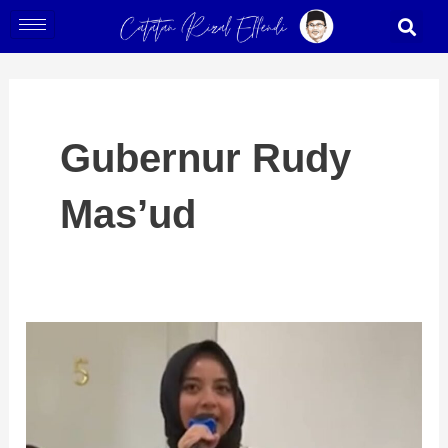
Skip
S
to
content
Gubernur Rudy
Mas’ud
Senja
“Tidak
Ditandai
Lagi”