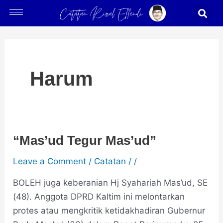
Skip
S
to
content
Harum
“Mas’ud Tegur Mas’ud”
“Mas’ud
Tegur
Leave a Comment
/
Catatan
/
/
Mas’ud”
BOLEH juga keberanian Hj Syahariah Mas’ud, SE
(48). Anggota DPRD Kaltim ini melontarkan
protes atau mengkritik ketidakhadiran Gubernur