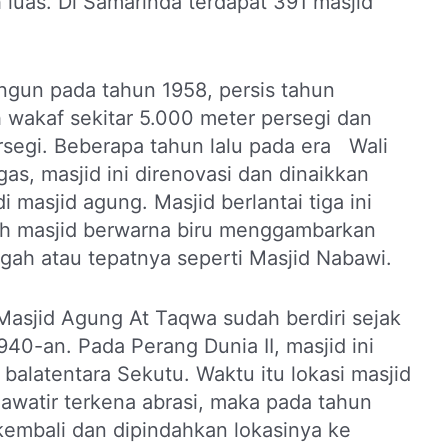
luas. Di Samarinda terdapat 391 masjid
gun pada tahun 1958, persis tahun
h wakaf sekitar 5.000 meter persegi dan
segi. Beberapa tahun lalu pada era Wali
s, masjid ini direnovasi dan dinaikkan
i masjid agung. Masjid berlantai tiga ini
ah masjid berwarna biru menggambarkan
ngah atau tepatnya seperti Masjid Nabawi.
Masjid Agung At Taqwa sudah berdiri sejak
940-an. Pada Perang Dunia II, masjid ini
balatentara Sekutu. Waktu itu lokasi masjid
hawatir terkena abrasi, maka pada tahun
embali dan dipindahkan lokasinya ke