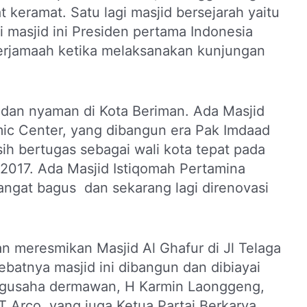
 keramat. Satu lagi masjid bersejarah yaitu
i masjid ini Presiden pertama Indonesia
erjamaah ketika melaksanakan kunjungan
 dan nyaman di Kota Beriman. Ada Masjid
amic Center, yang dibangun era Pak Imdaad
ih bertugas sebagai wali kota tepat pada
i 2017. Ada Masjid Istiqomah Pertamina
ngat bagus dan sekarang lagi direnovasi
an meresmikan Masjid Al Ghafur di Jl Telaga
batnya masjid ini dibangun dan dibiayai
pengusaha dermawan, H Karmin Laonggeng,
T Arco, yang juga Ketua Partai Berkarya