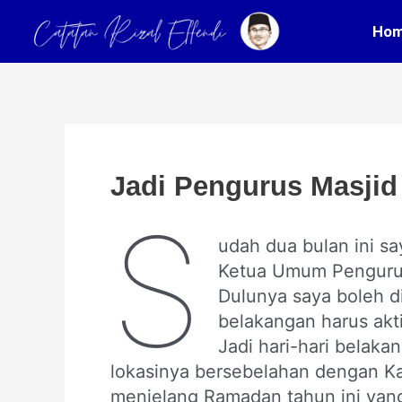
Skip
Post
Ho
to
navigation
content
Jadi Pengurus Masjid
S
udah dua bulan ini sa
Ketua Umum Pengurus
Dulunya saya boleh d
belakangan harus akti
Jadi hari-hari belaka
lokasinya bersebelahan dengan Ka
menjelang Ramadan tahun ini yang 