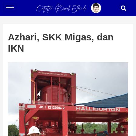
Skip
Post
S
to
navigation
content
Azhari, SKK Migas, dan
IKN