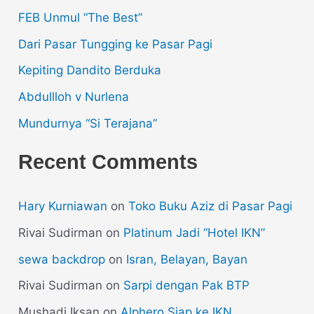
FEB Unmul “The Best”
Dari Pasar Tungging ke Pasar Pagi
Kepiting Dandito Berduka
Abdullloh v Nurlena
Mundurnya “Si Terajana”
Recent Comments
Hary Kurniawan
on
Toko Buku Aziz di Pasar Pagi
Rivai Sudirman
on
Platinum Jadi “Hotel IKN”
sewa backdrop
on
Isran, Belayan, Bayan
Rivai Sudirman
on
Sarpi dengan Pak BTP
Mushadi Iksan
on
Alphero Siap ke IKN