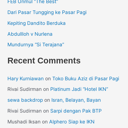
FEB Unmul “The Best”
Dari Pasar Tungging ke Pasar Pagi
Kepiting Dandito Berduka
Abdullloh v Nurlena
Mundurnya “Si Terajana”
Recent Comments
Hary Kurniawan
on
Toko Buku Aziz di Pasar Pagi
Rivai Sudirman
on
Platinum Jadi “Hotel IKN”
sewa backdrop
on
Isran, Belayan, Bayan
Rivai Sudirman
on
Sarpi dengan Pak BTP
Mushadi Iksan
on
Alphero Siap ke IKN