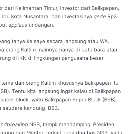
 dari Kalimantan Timur, investor dari Balikpapan,
Ibu Kota Nusantara, dan investasinya
gede
Rp3
mbut
applaus
undangan.
yang tanya ke saya secara langsung atau WA.
anya orang Kaltim mainnya hanya di batu bara atau
arung di IKN di lingkungan pengusaha besar
tama dari orang Kaltim khususnya Balikpapan itu
B). Tentu kita langsung ingat kalau di Balikpapan
per block, yaitu Balikpapan Super Block (BSB).
tau saudara kandung BSB.
ndbreaking
NSB, tampil mendampingi Presiden
ntono dan Menteri terkait, juga dua bos NSB, yaitu