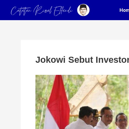
Skip
Post
Ho
to
navigation
content
Jokowi Sebut Investor