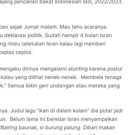
ajang pencarian bakat Indonesian Idol, 2022/2023.
apan sejak Jumat malam. Mau tahu acaranya.
u deklarasi politik. Sudah hampir 4 bulan Isran
g rindu celetukan Isran kalau lagi memberi
eplas ceplos.
mengaku dirinya mengalami
stunting
karena postur
a kalau yang dilihat nenek-nenek. Membela tenaga
ak.” Semua bikin
gerr
undangan atau mereka yang
nya. Judul lagu “ikan di dalam kolam” dia putar jadi
ntun. Belum lama ini beredar Isran menyampaikan
Bairing
baunak, si burung palung. Dibari makan