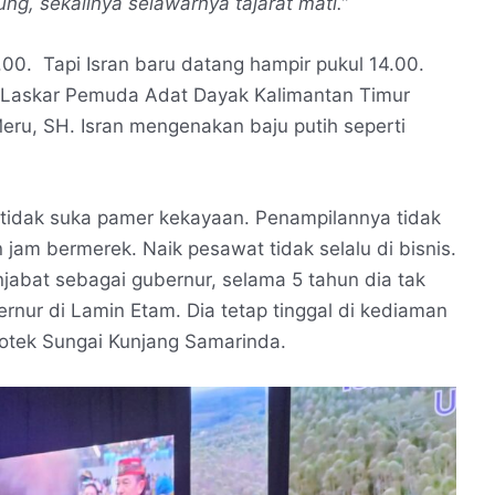
ung, sekalinya
selawarnya tajarat mati.”
.00. Tapi Isran baru datang hampir pukul 14.00.
n Laskar Pemuda Adat Dayak Kalimantan Timur
ru, SH. Isran mengenakan baju putih seperti
 tidak suka pamer kekayaan. Penampilannya tidak
 jam bermerek. Naik pesawat tidak selalu di bisnis.
menjabat sebagai gubernur, selama 5 tahun dia tak
rnur di Lamin Etam. Dia tetap tinggal di kediaman
otek Sungai Kunjang Samarinda.