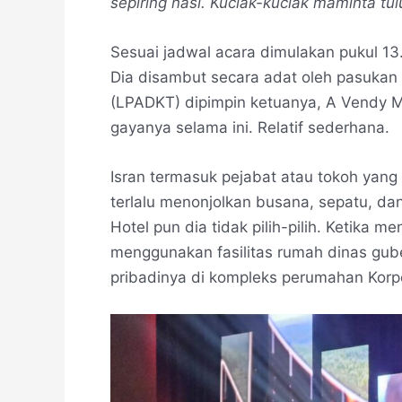
sepiring nasi. Kuciak-kuciak maminta tul
Sesuai jadwal acara dimulakan pukul 13
Dia disambut secara adat oleh pasuka
(LPADKT) dipimpin ketuanya, A Vendy Me
gayanya selama ini. Relatif sederhana.
Isran termasuk pejabat atau tokoh yang
terlalu menonjolkan busana, sepatu, dan
Hotel pun dia tidak pilih-pilih. Ketika 
menggunakan fasilitas rumah dinas gube
pribadinya di kompleks perumahan Korp