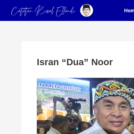
Skip
Post
Ho
to
navigation
content
Isran “Dua” Noor