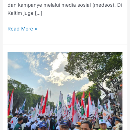
dan kampanye melalui media sosial (medsos). Di
Kaltim juga […]
Read More »
Antar
“AMIN”
ke
KPU