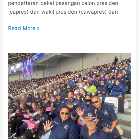
pendaftaran bakal pasangan calon presiden
(capres) dan wakil presiden (cawapres) dari
Read More »
Rekor
“Kakak”
Pecah
di
GBK