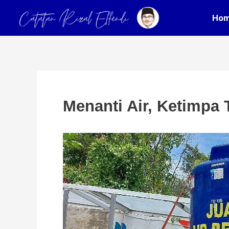
Skip
Post
Ho
to
navigation
content
Menanti Air, Ketimpa