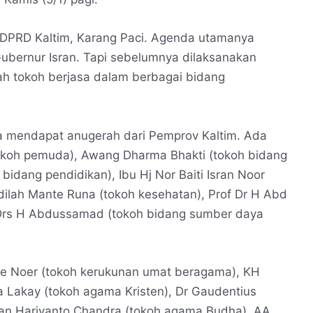
 DPRD Kaltim, Karang Paci. Agenda utamanya
bernur Isran. Tapi sebelumnya dilaksanakan
h tokoh berjasa dalam berbagai bidang
ga mendapat anugerah dari Pemprov Kaltim. Ada
okoh pemuda), Awang Dharma Bhakti (tokoh bidang
idang pendidikan), Ibu Hj Nor Baiti Isran Noor
dilah Mante Runa (tokoh kesehatan), Prof Dr H Abd
 Drs H Abdussamad (tokoh bidang sumber daya
ie Noer (tokoh kerukunan umat beragama), KH
 Lakay (tokoh agama Kristen), Dr Gaudentius
jan Hariyanto Chandra (tokoh agama Budha), AA