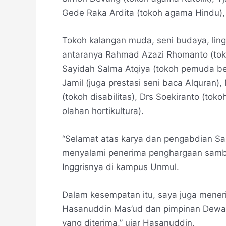
Gede Raka Ardita (tokoh agama Hindu)
Tokoh kalangan muda, seni budaya, lin
antaranya Rahmad Azazi Rhomanto (tok
Sayidah Salma Atqiya (tokoh pemuda b
Jamil (juga prestasi seni baca Alquran)
(tokoh disabilitas), Drs Soekiranto (to
olahan hortikultura).
“Selamat atas karya dan pengabdian Sau
menyalami penerima penghargaan samb
Inggrisnya di kampus Unmul.
Dalam kesempatan itu, saya juga mener
Hasanuddin Mas’ud dan pimpinan Dewan 
yang diterima,” ujar Hasanuddin.