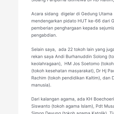
Acara sidang digelar di Gedung Utama
mendengarkan pidato HUT ke-66 dari Gu
pemberian penghargaan kepada sejumla
pengabdian.
Selain saya, ada 22 tokoh lain yang ju
rekan saya Andi Burhanuddin Solong (t
keolahragaan), HM Jos Soetomo (tokoh b
(tokoh kesehatan masyarakat), Dr Hj Pa
Rachim (tokoh pendidikan Kaltim), dan
manusia).
Dari kalangan agama, ada KH Boechoer
Siswanto (tokoh agama Islam), Pdt Musa
Simon Devung (tokoh agama Katolik), T