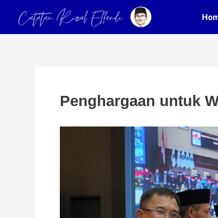
Skip
Post
Ho
to
navigation
content
Penghargaan untuk W