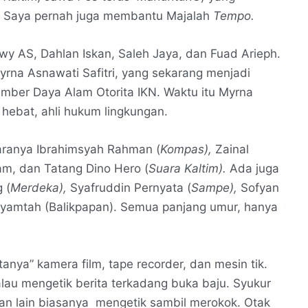
Saya pernah juga membantu Majalah
Tempo.
wy AS, Dahlan Iskan, Saleh Jaya, dan Fuad Arieph.
yrna Asnawati Safitri, yang sekarang menjadi
mber Daya Alam Otorita IKN. Waktu itu Myrna
 hebat, ahli hukum lingkungan.
aranya Ibrahimsyah Rahman (
Kompas),
Zainal
, dan Tatang Dino Hero (
Suara Kaltim).
Ada juga
 (
Merdeka),
Syafruddin Pernyata (
Sampe),
Sofyan
yamtah (Balikpapan). Semua panjang umur, hanya
anya” kamera film, tape recorder, dan mesin tik.
lau mengetik berita terkadang buka baju. Syukur
an lain biasanya mengetik sambil merokok. Otak