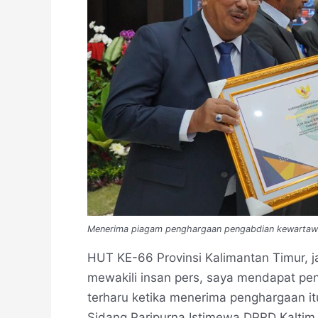
Menerima piagam penghargaan pengabdian kewartawan
HUT KE-66 Provinsi Kalimantan Timur, ja
mewakili insan pers, saya mendapat p
terharu ketika menerima penghargaan it
Sidang Paripurna Istimewa DPRD Kaltim, 